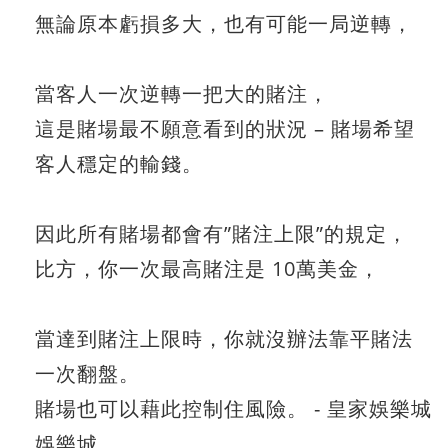
無論原本虧損多大，也有可能一局逆轉，
當客人一次逆轉一把大的賭注，
這是賭場最不願意看到的狀況 – 賭場希望
客人穩定的輸錢。
因此所有賭場都會有”賭注上限”的規定，
比方，你一次最高賭注是 10萬美金，
當達到賭注上限時，你就沒辦法靠平賭法
一次翻盤。
賭場也可以藉此控制住風險。 - 皇家娛樂城
娛樂城