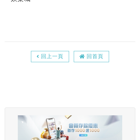
回上一頁
回首頁