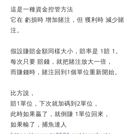
這是一種資金控管方法
它在 虧損時 增加賭注，但 獲利時 減少賭
注。
假設賺賠金額同樣大小，賠率是 1賠 1。
每次只要 賠錢，就把賭注放大一倍，
而賺錢時，賭注回到1個單位重新開始。
比方說，
賠1單位，下次就加碼到2單位，
此時如果贏了，就倒賺 1單位回來，
如果輸了，捕魚達人