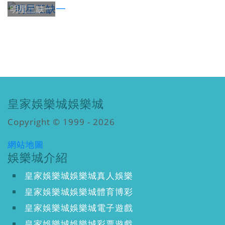
明星三缺一
皇家娛樂城娛樂城
Copyright © 1999 - 2026
網站地圖
娛樂城介紹
皇家娛樂城娛樂城真人娛樂
皇家娛樂城娛樂城體育博彩
皇家娛樂城娛樂城電子遊戲
皇家娛樂城娛樂城彩票遊戲