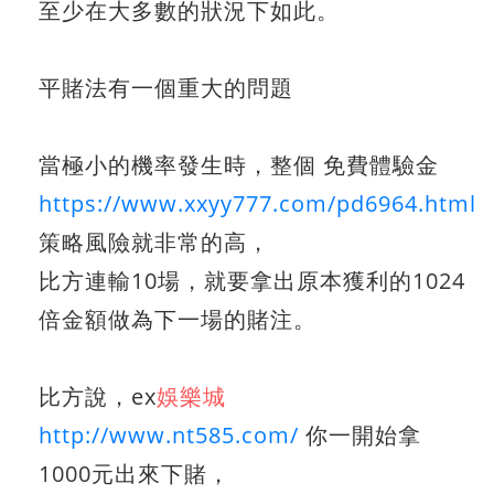
至少在大多數的狀況下如此。
平賭法有一個重大的問題
當極小的機率發生時，整個 免費體驗金
https://www.xxyy777.com/pd6964.html
策略風險就非常的高，
比方連輸10場，就要拿出原本獲利的1024
倍金額做為下一場的賭注。
比方說，ex
娛樂城
http://www.nt585.com/
你一開始拿
1000元出來下賭，