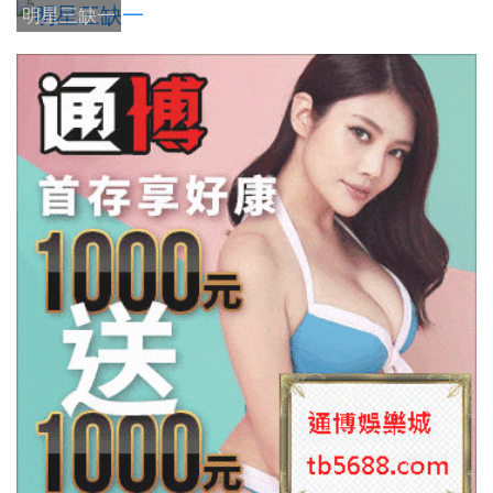
明星三缺一