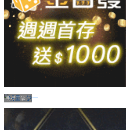
明星三缺一