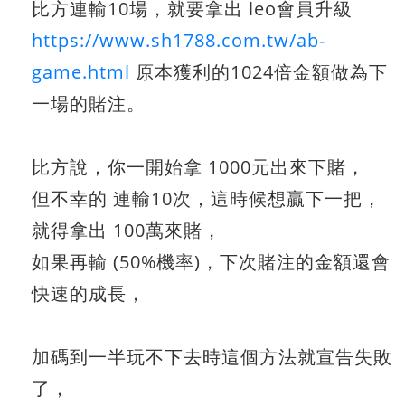
比方連輸10場，就要拿出 leo會員升級
https://www.sh1788.com.tw/ab-
game.html
原本獲利的1024倍金額做為下
一場的賭注。
比方說，你一開始拿 1000元出來下賭，
但不幸的 連輸10次，這時候想贏下一把，
就得拿出 100萬來賭，
如果再輸 (50%機率)，下次賭注的金額還會
快速的成長，
加碼到一半玩不下去時這個方法就宣告失敗
了，