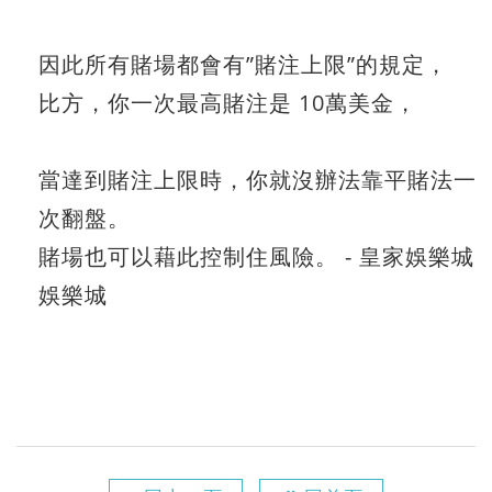
因此所有賭場都會有”賭注上限”的規定，
比方，你一次最高賭注是 10萬美金，
當達到賭注上限時，你就沒辦法靠平賭法一
次翻盤。
賭場也可以藉此控制住風險。 - 皇家娛樂城
娛樂城