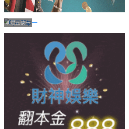
明星三缺一